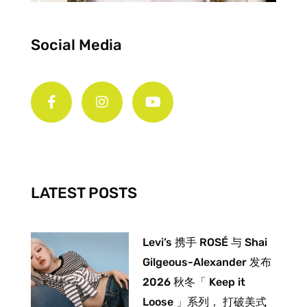
Social Media
F
I
Y
a
n
o
c
s
u
e
t
t
b
a
u
o
g
b
o
r
e
k
a
-
m
LATEST POSTS
f
Levi’s 携手 ROSÉ 与 Shai
Gilgeous-Alexander 发布
2026 秋冬「 Keep it
Loose 」系列， 打破美式