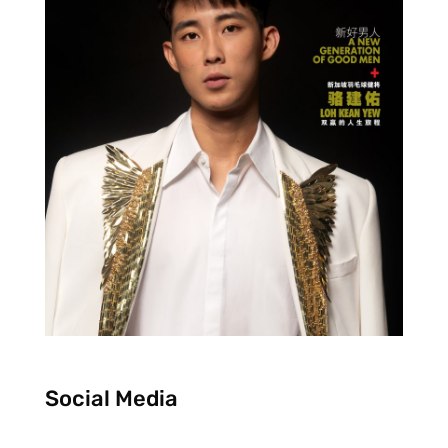
Social Media
F
I
Y