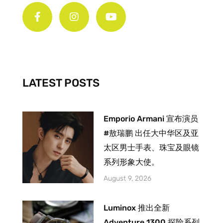
a
n
o
c
s
u
e
t
t
b
a
u
o
g
b
o
r
e
k
a
-
m
LATEST POSTS
f
Emporio Armani 宣布演员
#敖瑞鹏 出任大中华区及亚
太区男士手表、珠宝及眼镜
系列形象大使。
August 9, 2026
Luminox 推出全新
Adventure 1300 探险系列