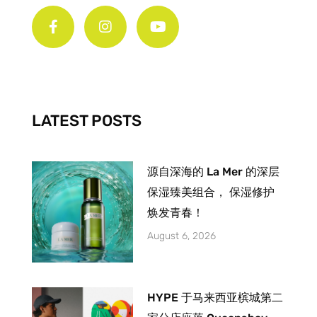
a
n
o
c
s
u
e
t
t
b
a
u
o
g
b
o
r
e
k
a
-
m
LATEST POSTS
f
源自深海的 La Mer 的深层
保湿臻美组合， 保湿修护
焕发青春！
August 6, 2026
HYPE 于马来西亚槟城第二