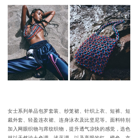
女士系列单品包罗套装、纱笼裙、针织上衣、短裤、短
裁外套、轻盈连衣裙、连身泳衣及比坚尼等。面料特别
加入网眼织物与席纹织物，提升透气凉快的感觉，选色
就以天然沙土色调，浅蓝调，以及亮眼的红、橙色，亦