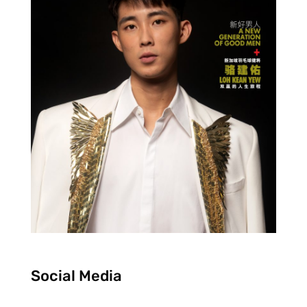
Social Media
F
I
Y