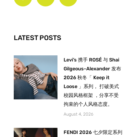
e
t
t
b
a
u
o
g
b
o
r
e
k
a
-
m
LATEST POSTS
f
Levi’s 携手 ROSÉ 与 Shai
Gilgeous-Alexander 发布
2026 秋冬「 Keep it
Loose 」系列， 打破美式
校园风格框架 ，分享不受
拘束的个人风格态度。
August 4, 2026
FENDI 2026 七夕限定系列