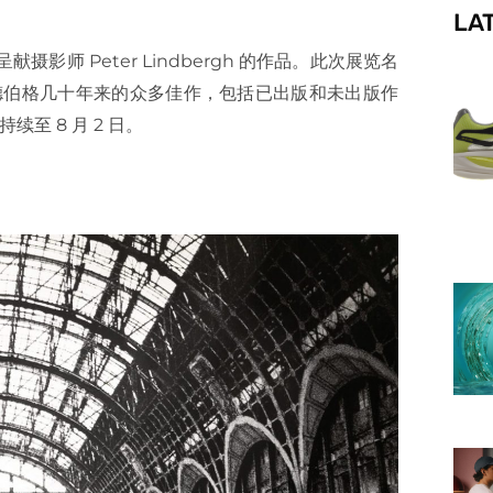
LA
f
展，呈献摄影师 Peter Lindbergh 的作品。此次展览名
全力推出林德伯格几十年来的众多佳作，包括已出版和未出版作
续至 8 月 2 日。