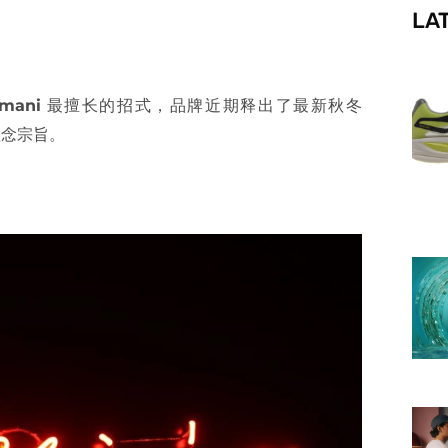
LA
f
rmani
最擅长的招式，品牌近期释出了最新秋冬
理念宗旨。