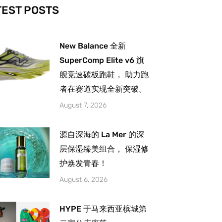
-
m
TEST POSTS
New Balance 全新
SuperComp Elite v6 旗
舰竞速碳板跑鞋， 助力跑
者在赛道实现全新突破。
August 7, 2026
源自深海的 La Mer 的深
层保湿臻美组合， 保湿修
护焕发青春！
August 6, 2026
HYPE 于马来西亚槟城第