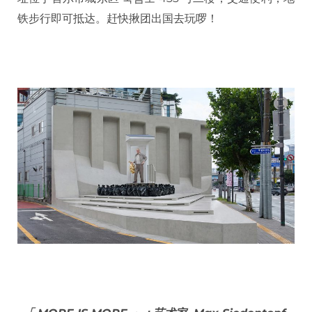
铁步行即可抵达。赶快揪团出国去玩啰！