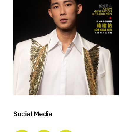
Social Media
F
I
Y