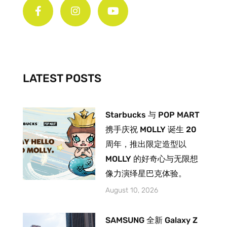
a
n
o
c
s
u
e
t
t
b
a
u
o
g
b
o
r
e
k
a
-
m
LATEST POSTS
f
Starbucks 与 POP MART
携手庆祝 MOLLY 诞生 20
周年，推出限定造型以
MOLLY 的好奇心与无限想
像力演绎星巴克体验。
August 10, 2026
SAMSUNG 全新 Galaxy Z