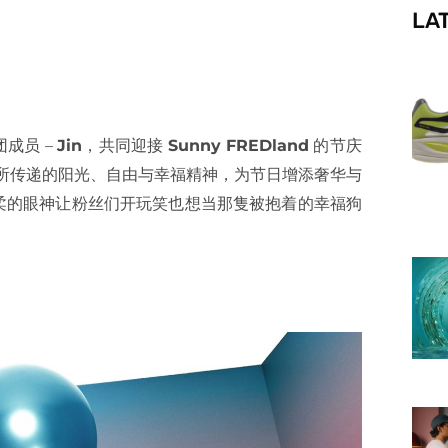
LA
f
团成员 –
Jin
，共同迎接
Sunny FREDland
的节庆
绎品牌所传递的阳光、自由与幸福精神，为节日增添奢华与
温柔的眼神让粉丝们开玩笑也想当那隻被抱着的幸福狗