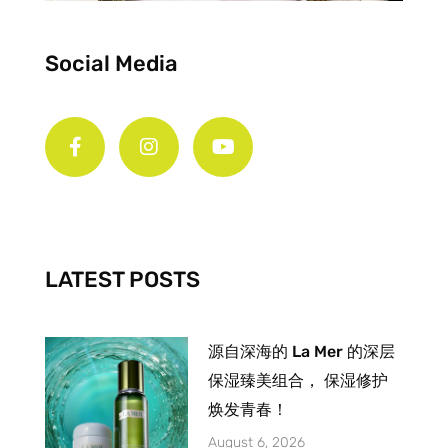
Social Media
F
I
Y
a
n
o
c
s
u
e
t
t
b
a
u
o
g
b
o
r
e
k
a
-
m
LATEST POSTS
f
源自深海的 La Mer 的深层
保湿臻美组合， 保湿修护
焕发青春！
August 6, 2026