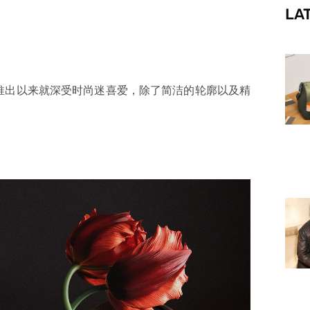
LA
f
，自推出以来就深受时尚迷喜爱，除了简洁的轮廓以及精