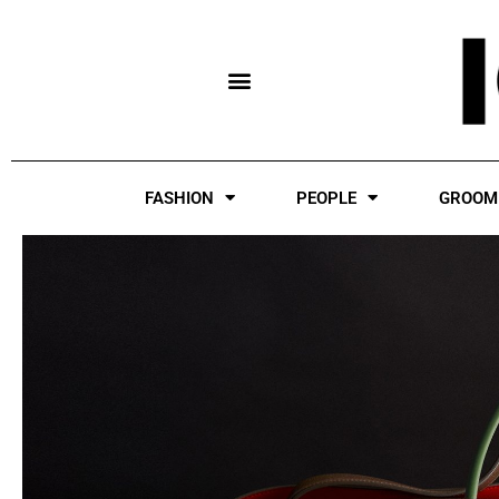
Skip
to
content
FASHION
PEOPLE
GROOM