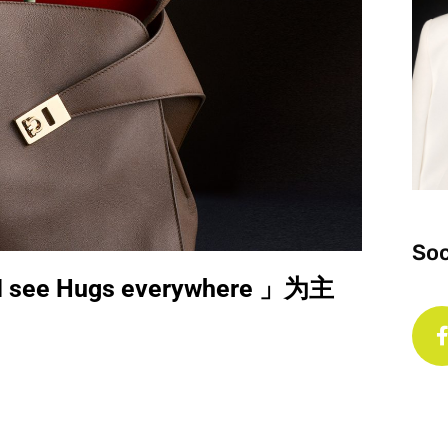
Soc
ee Hugs everywhere 」为主
。