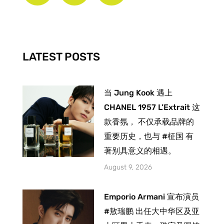
b
a
u
o
g
b
o
r
e
k
a
-
m
LATEST POSTS
f
当 Jung Kook 遇上
CHANEL 1957 L’Extrait 这
款香氛， 不仅承载品牌的
重要历史，也与 #柾国 有
著别具意义的相遇。
August 9, 2026
Emporio Armani 宣布演员
#敖瑞鹏 出任大中华区及亚