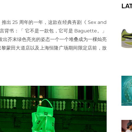
LA
f
e 推出 25 周年的一年，这款在经典夯剧《 Sex and
的名言背书：「 它不是一款包，它可是 Baguette。」
，以发出芥末绿色亮光的姿态一个一个堆叠成为一棵灿亮
舰店、巴黎蒙田大道店以及上海恒隆广场期间限定店前，放