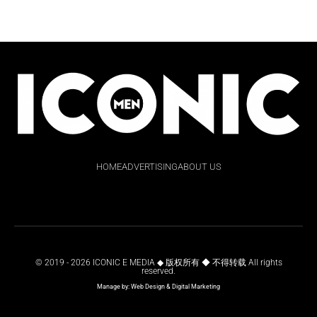
HOME
ADVERTISING
ABOUT US
© 2019 - 2026 ICONIC E MEDIA ◆ 版权所有 ◆ 不得转载 All rights
reserved.
Manage by:
Web Design
&
Digital Marketing