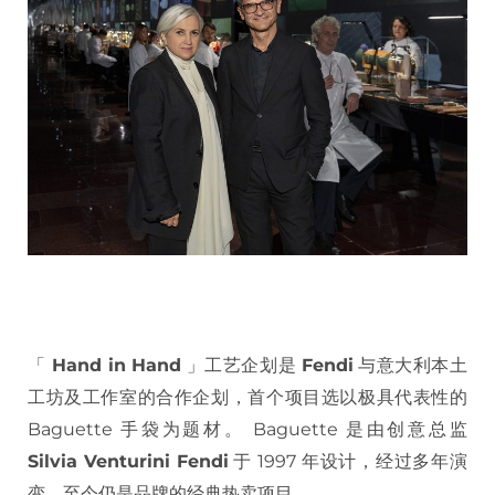
「
Hand in Hand
」工艺企划是
Fendi
与意大利本土
工坊及工作室的合作企划，首个项目选以极具代表性的
Baguette 手袋为题材。 Baguette 是由创意总监
Silvia Venturini Fendi
于 1997 年设计，经过多年演
变，至今仍是品牌的经典热卖项目。