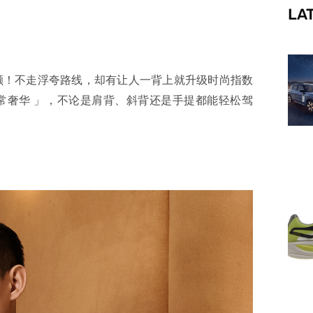
LA
f
颗！不走浮夸路线，却有让人一背上就升级时尚指数
常奢华 」，不论是肩背、斜背还是手提都能轻松驾