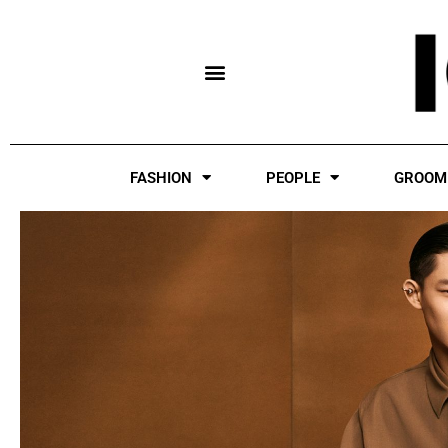
Skip
to
content
FASHION
PEOPLE
GROOM