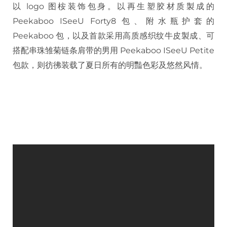
以 logo 图桉装饰包身。以再生塑胶材质製成的
Peekaboo ISeeU Forty8 包、附水瓶护套的
Peekaboo 包，以及首款采用高质感织纹牛皮製成、可
搭配串珠雏菊链条肩带的男用 Peekaboo ISeeU Petite
包款，则彷彿装载了夏日所有的明豔色彩及悠然风情。