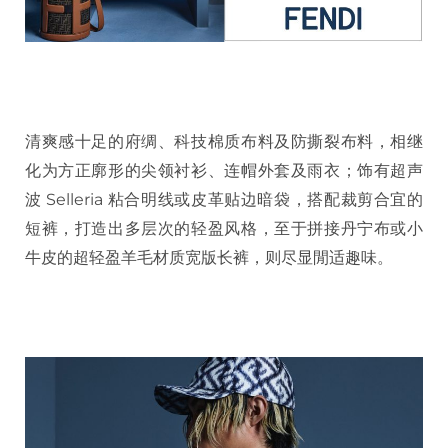
清爽感十足的府绸、科技棉质布料及防撕裂布料，相继
化为方正廓形的尖领衬衫、连帽外套及雨衣；饰有超声
波 Selleria 粘合明线或皮革贴边暗袋，搭配裁剪合宜的
短裤，打造出多层次的轻盈风格，至于拼接丹宁布或小
牛皮的超轻盈羊毛材质宽版长裤，则尽显閒适趣味。