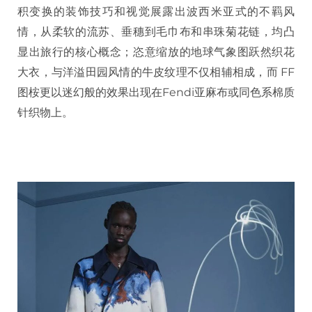
积变换的装饰技巧和视觉展露出波西米亚式的不羁风
情，从柔软的流苏、垂穗到毛巾布和串珠菊花链，均凸
显出旅行的核心概念；恣意缩放的地球气象图跃然织花
大衣，与洋溢田园风情的牛皮纹理不仅相辅相成，而 FF
图桉更以迷幻般的效果出现在Fendi亚麻布或同色系棉质
针织物上。