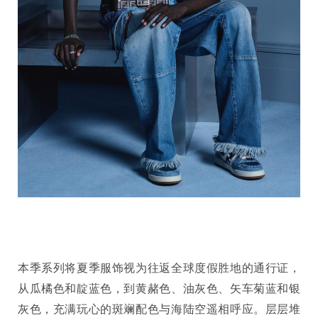
本季系列将夏季服饰视为往返全球度假胜地的通行证，
从瓜橘色和靛蓝色，到黄赭色、油灰色、矢车菊蓝和银
灰色，充满玩心的斑斓配色与海陆空遥相呼应。层层堆