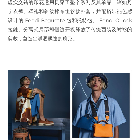
虚实交错的印花运用贯穿了整个系列及其单品，诸如丹
宁衣裤、罩袍和斜纹棉布恤衫款外套，并配搭带褪色感
设计的 Fendi Baguette 包和托特包。 Fendi O’Lock
拉鍊、分离式肩部和侧边开衩释放了传统西装及衬衫的
剪裁，营造出潇洒飘逸的廓形。