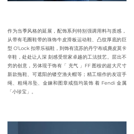
作为当季风格的延展，配饰系列特别强调用料与质感，
从带有毛圈鞋带的珠饰牛皮滑板运动鞋、凸纹厚底的巨
型 O’Lock 扣带乐福鞋，到饰有流苏的丹宁布或麂皮莫卡
辛鞋，处处让人深 刻感受世家卓越的工法技艺。层出不
穷的创意，另体现于饰有「 充气 」FF 图桉的超大尺寸
新款拖鞋、可遮阳的镂空渔夫帽等；精工细作的友谊手
绳、粗绳吊坠、金鍊和图章戒指均装饰 着 Fendi 金属
「小珍宝」。