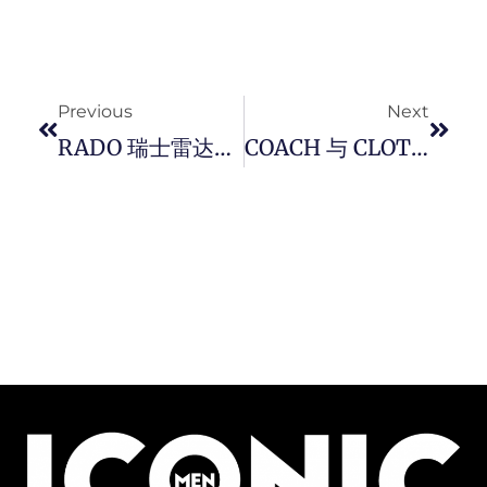
Prev
Next
Previous
Next
RADO 瑞士雷达表全新 True Square 真我方形系列镂空镶钻腕表，黑陶瓷 + 钻石刻度， 凝练出现代都会气质。
COACH 与 CLOT 这个双 C 组合破天荒联名合作，开启一场横跨纽约与东方文化的时尚对话。