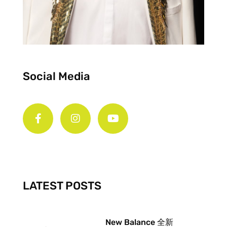
Social Media
F
I
Y
a
n
o
c
s
u
e
t
t
b
a
u
o
g
b
o
r
e
k
a
-
m
LATEST POSTS
f
New Balance 全新