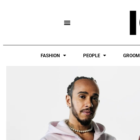
Skip
to
content
FASHION
PEOPLE
GROOM