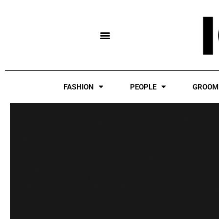
Skip
to
content
FASHION
PEOPLE
GROOM