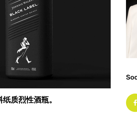
Soc
无塑料纸质烈性酒瓶。