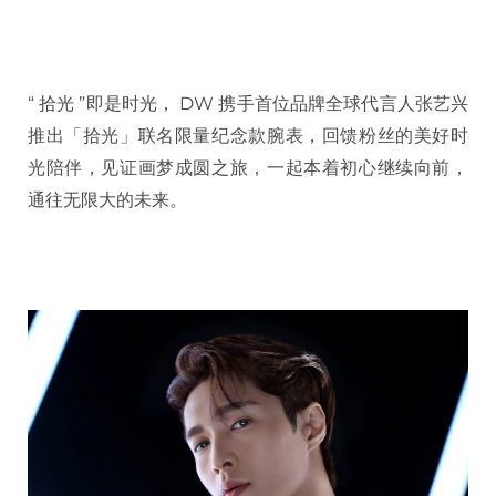
“ 拾光 ”即是时光， DW 携手首位品牌全球代言人张艺兴
推出「拾光」联名限量纪念款腕表，回馈粉丝的美好时
光陪伴，见证画梦成圆之旅，一起本着初心继续向前，
通往无限大的未来。