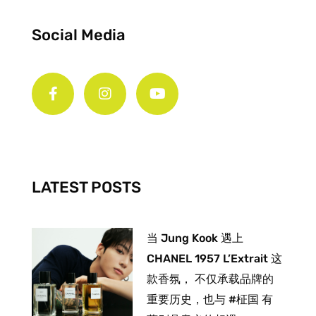
Social Media
F
I
Y
a
n
o
c
s
u
e
t
t
b
a
u
o
g
b
o
r
e
k
a
-
m
LATEST POSTS
f
当 Jung Kook 遇上
CHANEL 1957 L’Extrait 这
款香氛， 不仅承载品牌的
重要历史，也与 #柾国 有