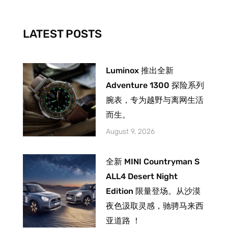
o
r
e
k
a
-
m
LATEST POSTS
f
Luminox 推出全新
Adventure 1300 探险系列
腕表，专为越野与离网生活
而生。
August 9, 2026
全新 MINI Countryman S
ALL4 Desert Night
Edition 限量登场。从沙漠
夜色汲取灵感，驰骋马来西
亚道路 ！