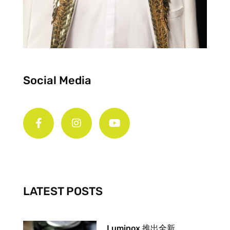
Social Media
F
I
Y
a
n
o
c
s
u
e
t
t
b
a
u
o
g
b
o
r
e
k
a
-
m
LATEST POSTS
f
Luminox 推出全新