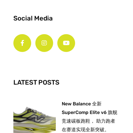
Social Media
F
I
Y
a
n
o
c
s
u
e
t
t
b
a
u
o
g
b
o
r
e
k
a
-
m
LATEST POSTS
f
New Balance 全新
SuperComp Elite v6 旗舰
竞速碳板跑鞋， 助力跑者
在赛道实现全新突破。