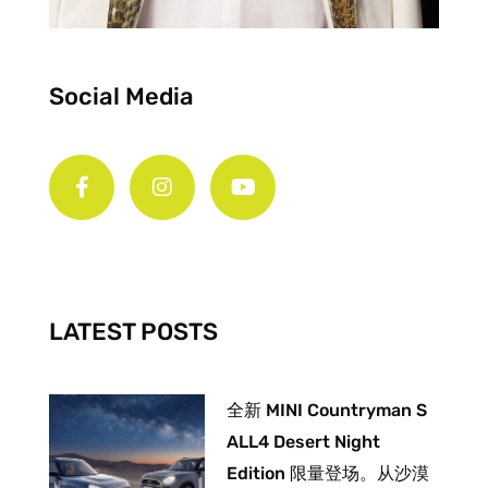
Social Media
F
I
Y
a
n
o
c
s
u
e
t
t
b
a
u
o
g
b
o
r
e
k
a
-
m
LATEST POSTS
f
全新 MINI Countryman S
ALL4 Desert Night
Edition 限量登场。从沙漠