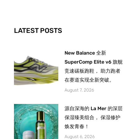
b
a
u
o
g
b
o
r
e
k
a
-
m
LATEST POSTS
f
New Balance 全新
SuperComp Elite v6 旗舰
竞速碳板跑鞋， 助力跑者
在赛道实现全新突破。
August 7, 2026
源自深海的 La Mer 的深层
保湿臻美组合， 保湿修护
焕发青春！
August 6, 2026