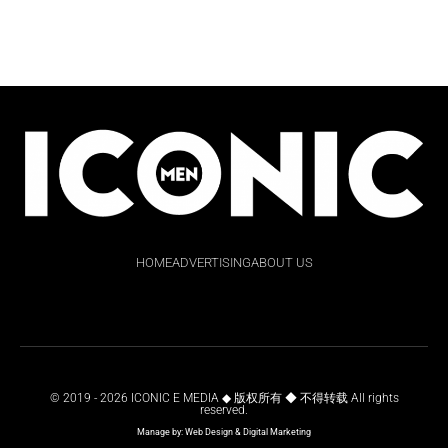
HOME
ADVERTISING
ABOUT US
© 2019 - 2026 ICONIC E MEDIA ◆ 版权所有 ◆ 不得转载 All rights
reserved.
Manage by:
Web Design
&
Digital Marketing