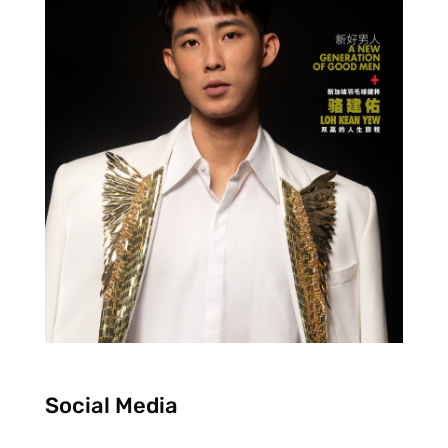
Social Media
F
I
Y