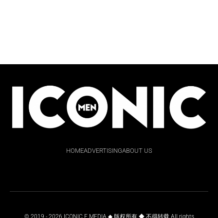
HOME
ADVERTISING
ABOUT US
© 2019 - 2026 ICONIC E MEDIA ◆ 版权所有 ◆ 不得转载 All rights