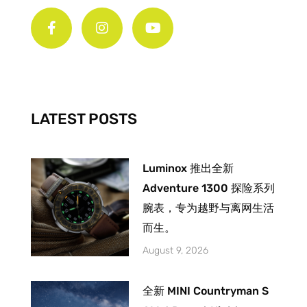
a
n
o
c
s
u
e
t
t
b
a
u
o
g
b
o
r
e
k
a
-
m
LATEST POSTS
f
Luminox 推出全新
Adventure 1300 探险系列
腕表，专为越野与离网生活
而生。
August 9, 2026
全新 MINI Countryman S