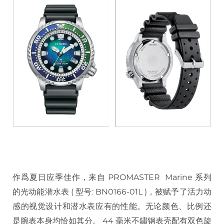
作爲夏日应季佳作，来自 PROMASTER Marine 系列
的光动能潜水表 ( 型号: BN0166-01L )，被赋予了活力动
感的视觉设计和潜水表应有的性能。无论颜色、比例还
是腕表本身均恰如其分。 44 毫米不鏽钢表壳配有双色旋