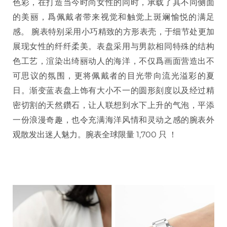
色彩，在打造当今时尚女性的同时，承载了其不同侧面
的美丽，爲佩戴者带来视觉和触觉上斑斓愉悦的满足
感。 腕表特别采用小巧精致的方形表壳，于细节处更加
展现女性的纤纤柔美。表盘采用与男款相同特殊的结构
色工艺，渲染出绮丽动人的海洋，不仅爲画面营造出不
可思议的氛围，更将佩戴者的目光带向流光溢彩的夏
日。渐变蓝表盘上饰有大小不一的圆形刻度以及经过精
密切割的天然鑽石，让人联想到水下上升的气泡，平添
一份浪漫奇趣，也令充满海洋风情和灵动之感的腕表外
观散发出迷人魅力。腕表全球限量 1,700 只 ！