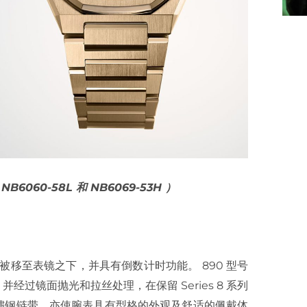
 NB6060-58L 和 NB6069-53H ）
被移至表镜之下，并具有倒数计时功能。 890 型号
过镜面抛光和拉丝处理，在保留 Series 8 系列
鏽钢链带，亦使腕表具有型格的外观及舒适的佩戴体