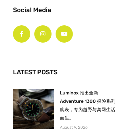
Social Media
F
I
Y
a
n
o
c
s
u
e
t
t
b
a
u
o
g
b
o
r
e
k
a
-
m
LATEST POSTS
f
Luminox 推出全新
Adventure 1300 探险系列
腕表，专为越野与离网生活
而生。
August 9, 2026