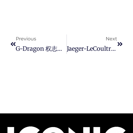
Prev
Next
Previous
Next
G-Dragon 权志龙穿香奈儿拍摄洗髮精广告，全新「GD 头」将成为潮流？
Jaeger-LeCoultre REVERSO 翻转系列腕錶推出 Casa Fagliano 特别设计錶带。