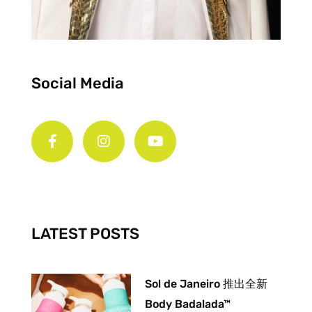
Social Media
F
I
Y
a
n
o
c
s
u
e
t
t
b
a
u
o
g
b
o
r
e
k
a
-
m
LATEST POSTS
f
Sol de Janeiro 推出全新
Body Badalada™