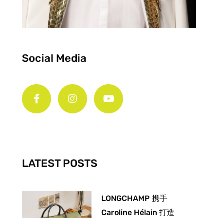
Social Media
F
I
Y
a
n
o
c
s
u
e
t
t
b
a
u
o
g
b
o
r
e
k
a
-
m
LATEST POSTS
f
LONGCHAMP 携手
Caroline Hélain 打造