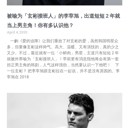
被喻为「玄彬接班人」的李宰旭，出道短短 2 年就
当上男主角！你有多认识他？
April 4, 2020
一齣《爱的迫降》让我们重拾了对玄彬的爱，虽然韩国明星众
多，但要像玄彬这样帅气、高大、温暖、又有演技的，真的少之
又少。不过，最近就有一位「小鲜肉」男星，主道只有短短 2 年
就被外界喻为「玄彬接班人」！早前更有消息指他将会有第一套
担正男主角的韩剧，人气这样强劲，当然要认识一下他吧！ 下
一位玄彬？ 把李宰旭跟玄彬拉在一起说，并不是没有原因的。李
宰旭在 2018