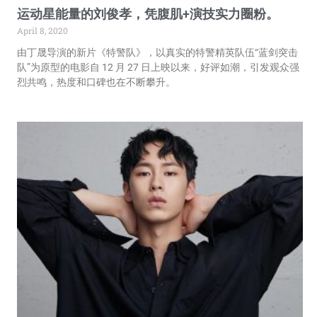
运动星能量的刘俊孝，凭腹肌+演技实力圈粉。
April 8, 2020
由丁晟导演的新片《特警队》，以真实的特警精英队伍“蓝剑突击
队”为原型的电影自 12 月 27 日上映以来，好评如潮，引发观众强
烈共鸣，热度和口碑也在不断攀升。