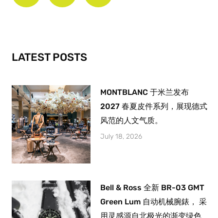
e
t
t
b
a
u
o
g
b
o
r
e
k
a
-
m
LATEST POSTS
f
MONTBLANC 于米兰发布
2027 春夏皮件系列，展现德式
风范的人文气质。
July 18, 2026
Bell & Ross 全新 BR-03 GMT
Green Lum 自动机械腕錶， 采
用灵感源自北极光的渐变绿色