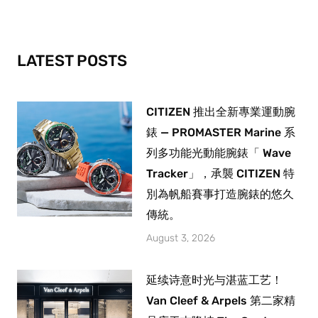
o
g
b
o
r
e
k
a
-
m
LATEST POSTS
f
CITIZEN 推出全新專業運動腕
錶 — PROMASTER Marine 系
列多功能光動能腕錶「 Wave
Tracker」，承襲 CITIZEN 特
別為帆船賽事打造腕錶的悠久
傳統。
August 3, 2026
延续诗意时光与湛蓝工艺！
Van Cleef & Arpels 第二家精