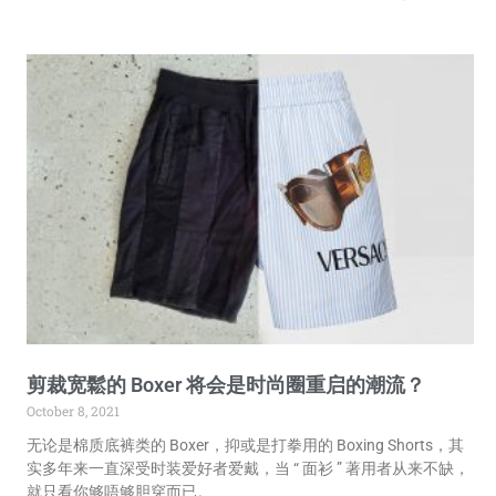
剪裁宽鬆的 Boxer 将会是时尚圈重启的潮流？
October 8, 2021
无论是棉质底裤类的 Boxer，抑或是打拳用的 Boxing Shorts，其
实多年来一直深受时装爱好者爱戴，当 “ 面衫 ” 著用者从来不缺，
就只看你够唔够胆穿而已。