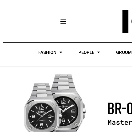
Skip
to
content
FASHION
PEOPLE
GROOM