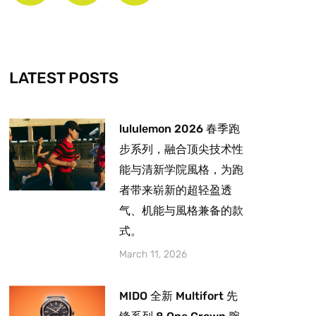
b
a
u
o
g
b
o
r
e
k
a
-
m
LATEST POSTS
f
lululemon 2026 春季跑
步系列，融合顶尖技术性
能与清新学院⾵格，为跑
者带来崭新的超轻盈透
气、机能与⾵格兼备的款
式。
March 11, 2026
MIDO 全新 Multifort 先