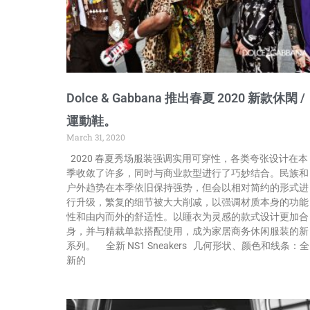
Dolce & Gabbana 推出春夏 2020 新款休閑 /
運動鞋。
March 31, 2020
2020 春夏秀场服装强调实用可穿性，各类夸张设计在本
季收敛了许多，同时与商业款型进行了巧妙结合。民族和
户外趋势在本季依旧保持强势，但会以相对简约的形式进
行升级，繁复的细节被大大削减，以强调材质本身的功能
性和由内而外的舒适性。以睡衣为灵感的款式设计更加合
身，并与精裁单款搭配使用，成为家居商务休闲服装的新
系列。 全新 NS1 Sneakers 几何形状、颜色和线条：全
新的