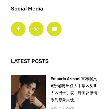
Social Media
F
I
Y
a
n
o
c
s
u
e
t
t
b
a
u
o
g
b
o
r
e
k
a
-
m
LATEST POSTS
f
Emporio Armani 宣布演员
#敖瑞鹏 出任大中华区及亚
太区男士手表、珠宝及眼镜
系列形象大使。
August 9, 2026