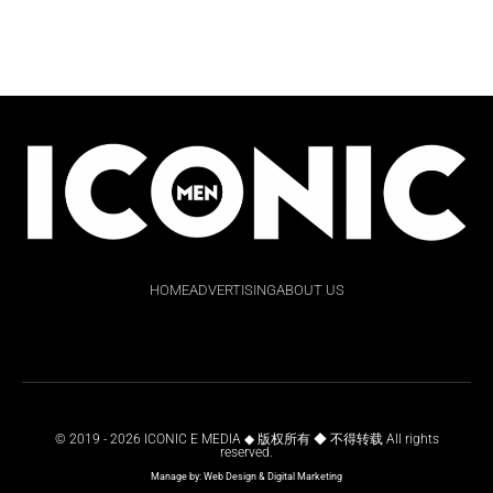
HOME
ADVERTISING
ABOUT US
© 2019 - 2026 ICONIC E MEDIA ◆ 版权所有 ◆ 不得转载 All rights
reserved.
Manage by:
Web Design
&
Digital Marketing