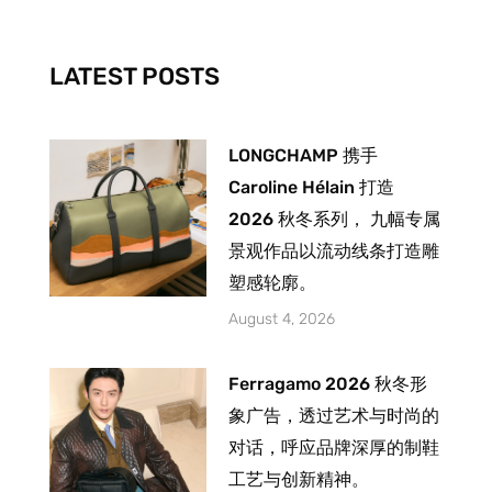
o
r
e
k
a
-
m
LATEST POSTS
f
LONGCHAMP 携手
Caroline Hélain 打造
2026 秋冬系列， 九幅专属
景观作品以流动线条打造雕
塑感轮廓。
August 4, 2026
Ferragamo 2026 秋冬形
象广告，透过艺术与时尚的
对话，呼应品牌深厚的制鞋
工艺与创新精神。