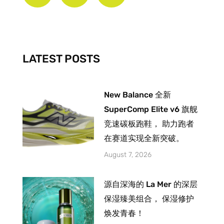
e
t
t
b
a
u
o
g
b
o
r
e
k
a
-
m
LATEST POSTS
f
New Balance 全新
SuperComp Elite v6 旗舰
竞速碳板跑鞋， 助力跑者
在赛道实现全新突破。
August 7, 2026
源自深海的 La Mer 的深层
保湿臻美组合， 保湿修护
焕发青春！