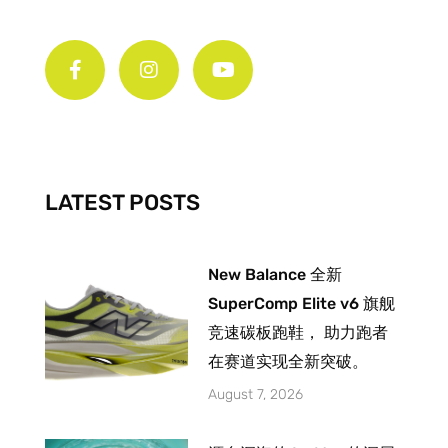
F
I
Y
a
n
o
c
s
u
e
t
t
b
a
u
o
g
b
o
r
e
k
a
-
m
LATEST POSTS
f
New Balance 全新
SuperComp Elite v6 旗舰
竞速碳板跑鞋， 助力跑者
在赛道实现全新突破。
August 7, 2026