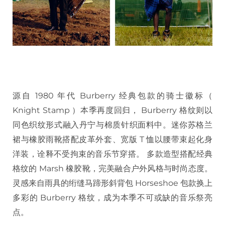
源自 1980 年代 Burberry 经典包款的骑士徽标（
Knight Stamp ）本季再度回归， Burberry 格纹则以
同色织纹形式融入丹宁与棉质针织面料中。迷你苏格兰
裙与橡胶雨靴搭配皮革外套、宽版 T 恤以腰带束起化身
洋装，诠释不受拘束的音乐节穿搭。 多款造型搭配经典
格纹的 Marsh 橡胶靴，完美融合户外风格与时尚态度。
灵感来自雨具的绗缝马蹄形斜背包 Horseshoe 包款换上
多彩的 Burberry 格纹，成为本季不可或缺的音乐祭亮
点。