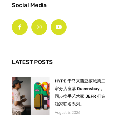
Social Media
F
I
Y
a
n
o
c
s
u
e
t
t
b
a
u
o
g
b
o
r
e
k
a
-
m
LATEST POSTS
f
HYPE 于马来西亚槟城第二
家分店座落 Queensbay，
同步携手艺术家 JEFR 打造
独家联名系列。
August 6, 2026