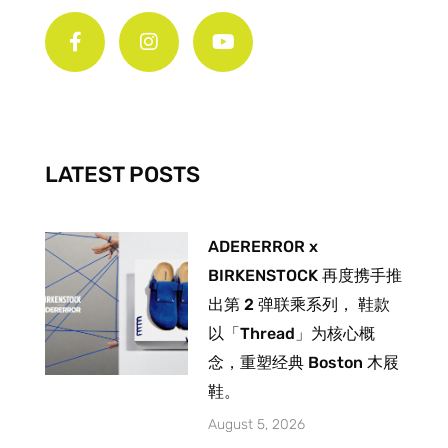
F
I
Y
a
n
o
c
s
u
e
t
t
b
a
u
o
g
b
o
r
e
k
a
-
m
LATEST POSTS
f
ADERERROR x
BIRKENSTOCK 再度携手推
出第 2 弹联乘系列， 鞋款
以「Thread」为核心概
念，重塑经典 Boston 木屐
鞋。
August 5, 2026