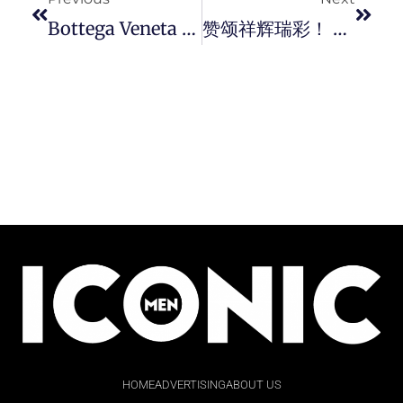
Bottega Veneta 经典编织包藏「 心 」意，织出情人节系列 ！
赞颂祥辉瑞彩！ PIAGET 再度点燃锐意匠心倾情打造 「 腾龙 · 鸣凤 」限量版高级珠宝生肖腕表系列。
HOME
ADVERTISING
ABOUT US