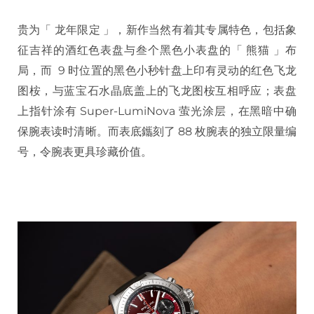
贵为「 龙年限定 」，新作当然有着其专属特色，包括象
征吉祥的酒红色表盘与叁个黑色小表盘的「 熊猫 」布
局，而 9 时位置的黑色小秒针盘上印有灵动的红色飞龙
图桉，与蓝宝石水晶底盖上的飞龙图桉互相呼应；表盘
上指针涂有 Super-LumiNova 萤光涂层，在黑暗中确
保腕表读时清晰。而表底鑴刻了 88 枚腕表的独立限量编
号，令腕表更具珍藏价值。