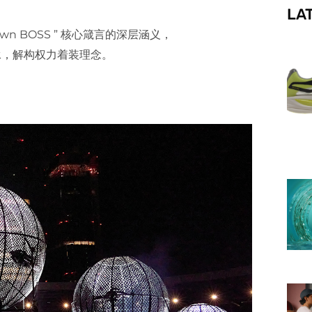
LA
f
r Own BOSS ” 核心箴言的深层涵义，
传承，解构权力着装理念。