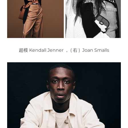
超模 Kendall Jenner ， ( 右 ) Joan Smalls