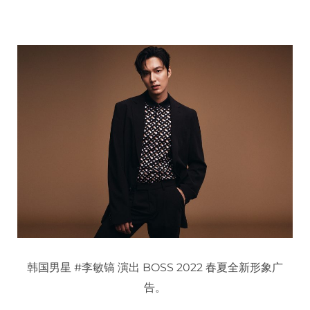
韩国男星 #李敏镐 演出 BOSS 2022 春夏全新形象广
告。