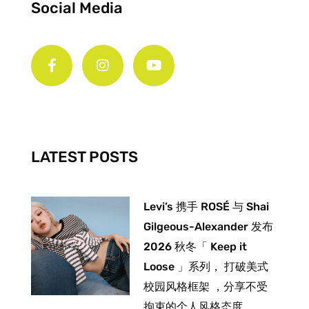
Social Media
F
I
Y
a
n
o
c
s
u
e
t
t
b
a
u
o
g
b
o
r
e
k
a
-
m
LATEST POSTS
f
Levi’s 携手 ROSÉ 与 Shai
Gilgeous-Alexander 发布
2026 秋冬「 Keep it
Loose 」系列， 打破美式
校园风格框架 ，分享不受
拘束的个人风格态度。