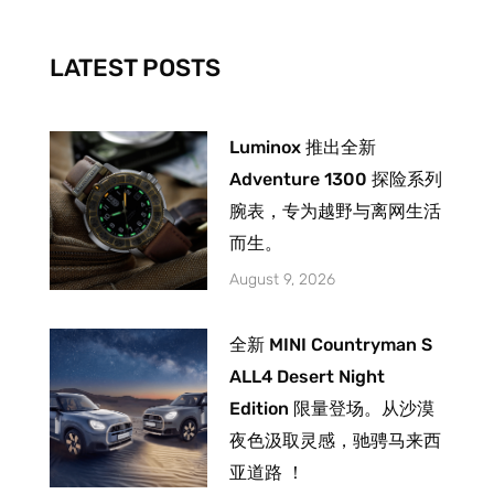
o
r
e
k
a
-
m
LATEST POSTS
f
Luminox 推出全新
Adventure 1300 探险系列
腕表，专为越野与离网生活
而生。
August 9, 2026
全新 MINI Countryman S
ALL4 Desert Night
Edition 限量登场。从沙漠
夜色汲取灵感，驰骋马来西
亚道路 ！