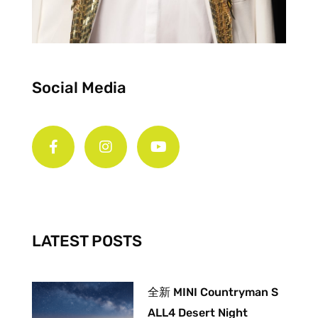
Social Media
F
I
Y
a
n
o
c
s
u
e
t
t
b
a
u
o
g
b
o
r
e
k
a
-
m
LATEST POSTS
f
全新 MINI Countryman S
ALL4 Desert Night