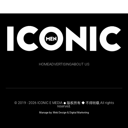
HOME
ADVERTISING
ABOUT US
© 2019 - 2026 ICONIC E MEDIA ◆ 版权所有 ◆ 不得转载 All rights
reserved.
Manage by:
Web Design
&
Digital Marketing