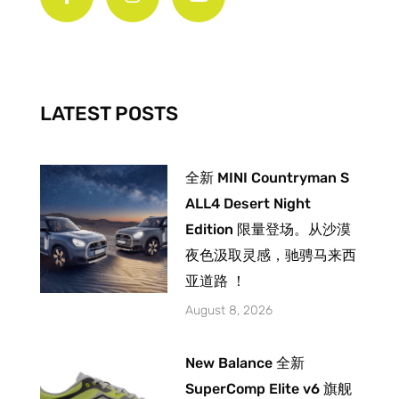
e
t
t
b
a
u
o
g
b
o
r
e
k
a
-
m
LATEST POSTS
f
全新 MINI Countryman S
ALL4 Desert Night
Edition 限量登场。从沙漠
夜色汲取灵感，驰骋马来西
亚道路 ！
August 8, 2026
New Balance 全新
SuperComp Elite v6 旗舰