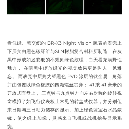
看似绿、黑交织的 BR-X3 Night Vision 腕表的表壳上
下层实由黑色碳纤维与SLN树脂复合材料所制造，在灰
黑中形成如迷彩般的不规则绿色纹理，白天看充满野性
魅力， 在暗黑中绽放绿光的视觉效果更是叫人一见难
忘。 而表壳中层则为经黑色 PVD 涂层的钛金属，角落
并由包覆以绿色橡胶的四颗螺丝贯穿； 41 乘 41 毫米的
开放式面盘上， 三点钟与九点钟方向左右对称的旋转视
窗模拟了如飞行仪表板上常见的转盘式仪器，并分别但
来日期与三日动力储存的显示。加上绿色蓝宝石水晶錶
镜，使之绿上加绿，灵感来自飞机或战机抬头显示系
统。