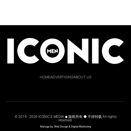
HOME
ADVERTISING
ABOUT US
© 2019 - 2026 ICONIC E MEDIA ◆ 版权所有 ◆ 不得转载 All rights
reserved.
Manage by:
Web Design
&
Digital Marketing