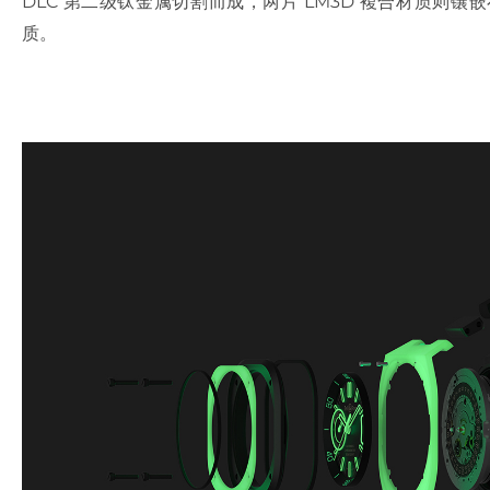
DLC 第二级钛金属切割而成，两片 LM3D 複合材质则
质。