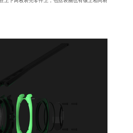
镶嵌在上下两枚表壳零件上，包括表圈也有镶上相同材