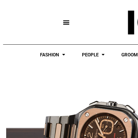
Skip
to
content
FASHION
PEOPLE
GROOM