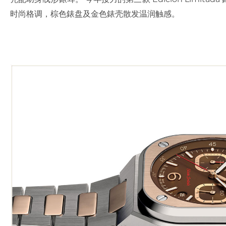
时尚格调，棕色錶盘及金色錶壳散发温润触感。