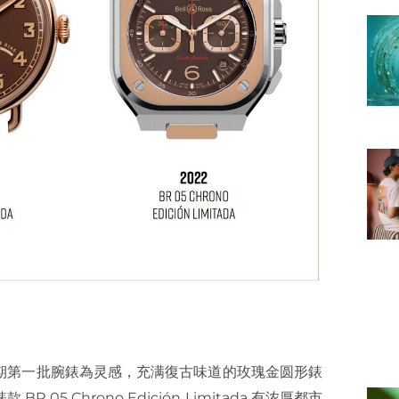
次世界大战时期第一批腕錶為灵感，充满復古味道的玫瑰金圆形錶
R 05 Chrono Edición Limitada 有浓厚都市