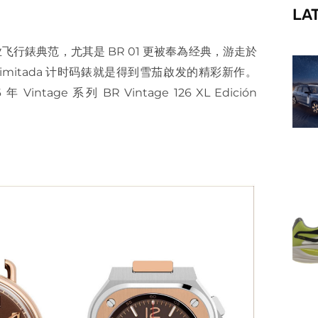
LA
f
业飞行錶典范，尤其是 BR 01 更被奉為经典，游走於
n Limitada 计时码錶就是得到雪茄啟发的精彩新作。
tage 系列 BR Vintage 126 XL Edición