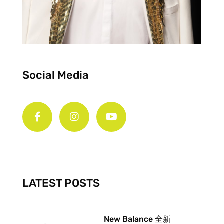
Social Media
F
I
Y
a
n
o
c
s
u
e
t
t
b
a
u
o
g
b
o
r
e
k
a
-
m
LATEST POSTS
f
New Balance 全新