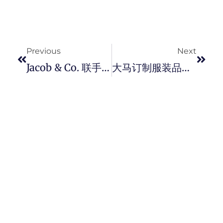
Prev
Next
Previous
Next
Jacob & Co. 联手 G DRAGON 推出全新 PEACEMINUSONE 雏菊耳环。招牌雏菊图腾重新演绎个人风格宣言。
大马订制服装品牌 Fox Tailor 与 ByThian 再度携手 Loro Piana Textile 呈献《 THREADS OF PROSPERITY 2026 》服装系列， 将传承工艺、当代奢华元素，带来全新视觉体验。