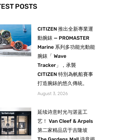
-
m
TEST POSTS
CITIZEN 推出全新專業運
動腕錶 — PROMASTER
Marine 系列多功能光動能
腕錶「 Wave
Tracker」，承襲
CITIZEN 特別為帆船賽事
打造腕錶的悠久傳統。
August 3, 2026
延续诗意时光与湛蓝工
艺！ Van Cleef & Arpels
第二家精品店于吉隆坡
The Gardens Mall 诗意揭